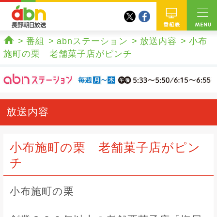
twitter
facebook
abn 長野朝日放送
番組
番組
abnステーション
放送内容
小布
ホーム
施町の栗 老舗菓子店がピンチ
放送内容
小布施町の栗 老舗菓子店がピン
チ
小布施町の栗