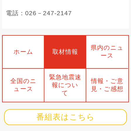
電話：026－247-2147
県内のニュ
ホーム
取材情報
ース
緊急地震速
全国のニ
情報・ご意
報につい
ュース
見・ご感想
て
番組表はこちら