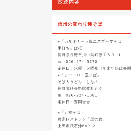
放送内容
信州の変わり種そば
★「カルボナーラ風エスプーマそば」
手打ちそば桜
長野県長野市川中島町原７５９−１
℡ 026-274-5170
定休日：水曜・火曜夜（年末年始は要
★「チートロ・玉そば」
そば＆うどん しなの
長野電鉄長野駅改札近く
℡ 026-224-1681
定休日：要問合せ
★「五福そば」
農家レストラン「里の食」
上田市武石沖669−2