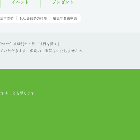
イベント
プレゼント
基本姿勢
反社会的勢力排除
後援等名義申請
0分〜午後6時[土・日・祝日を除く]）
ていただきます。個別のご返答はいたしませんの
載することを禁じます。