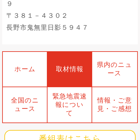
９
〒３８１－４３０２
長野市鬼無里日影５９４７
県内のニュ
ホーム
取材情報
ース
緊急地震速
全国のニ
情報・ご意
報につい
ュース
見・ご感想
て
番組表はこちら