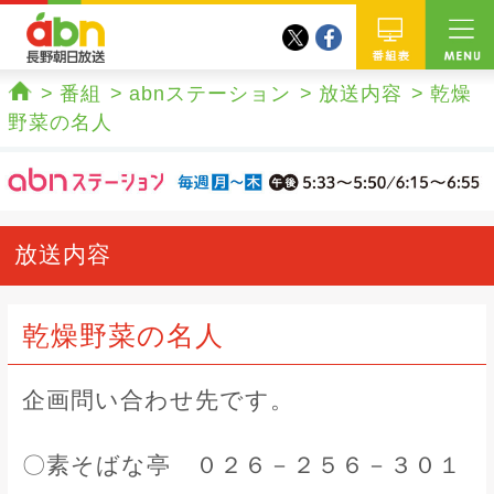
twitter
facebook
abn 長野朝日放送
番組
番組
abnステーション
放送内容
乾燥
ホーム
野菜の名人
放送内容
乾燥野菜の名人
企画問い合わせ先です。
〇素そばな亭 ０２６－２５６－３０１