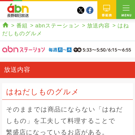
twitter
facebook
abn 長野朝日放送
番組
番組
abnステーション
放送内容
はね
ホーム
だしものグルメ
放送内容
はねだしものグルメ
そのままでは商品にならない「はねだ
しもの」を工夫して料理することで
繁盛店になっているお店がある。