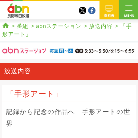
twitter
facebook
abn 長野朝日放送
番組
番組
abnステーション
放送内容
「手
ホーム
形アート」
放送内容
「手形アート」
記録から記念の作品へ 手形アートの世
界