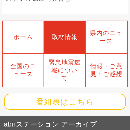
県内のニュ
ホーム
取材情報
ース
緊急地震速
全国のニ
情報・ご意
報につい
ュース
見・ご感想
て
番組表はこちら
abnステーション アーカイブ