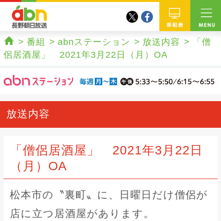
twitter
facebook
abn 長野朝日放送
番組
番組
abnステーション
放送内容
「僧
ホーム
侶居酒屋」 2021年3月22日（月）OA
放送内容
「僧侶居酒屋」 2021年3月22日
（月）OA
松本市の〝裏町〟に、日曜日だけ僧侶が
店に立つ居酒屋があります。