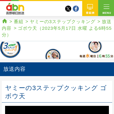
twitter
facebook
abn 長野朝日放送
番組
番組
ヤミーの3ステップクッキング
放送
ホーム
内容
ゴボウ天（2023年5月17日 水曜 よる6時55
分）
放送内容
ヤミーの3ステップクッキング ゴ
ボウ天