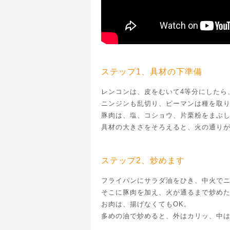
ステップ1、具材の下準備
レンコンは、皮をむいて4等分にしたら
ニンジンも乱切り、ピーマンは種を取
豚肉は、塩、コショウ、片栗粉をまぶ
具材の大きさをそろえると、火の通り
ステップ2、炒めます
フライパンにサラダ油をひき、中火で
そこに豚肉を加え、火が通るまで炒め
お肉は、揚げなくてもOK。
多めの油で炒めると、外はカリッ、中