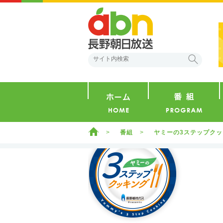
abn 長野朝日放送
検索
ホーム
ホーム
番組
ヤミーの3ステップク