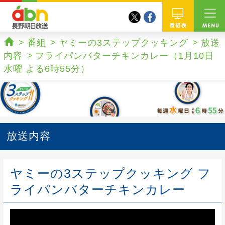
twitter
facebook
abn 長野朝日放送
番組
番組
ヤミーの3ステップクッキング
放送
ホーム
内容
フライパンバターチキンカレー（1月10日
水曜 よる6時55分）
放送内容
ヤミーの3ステップクッキング フ
ライパンバターチキンカレー