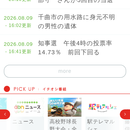
部守一さんが5回目の当選
千曲市の用水路に身元不明
2026.08.09
の男性の遺体
- 16:02更新
知事選 午後4時の投票率
2026.08.09
14.73％ 前回下回る
- 16:41更新
more
！
ニュース
高校野球長
駅テレマル
野大会・全
シェ