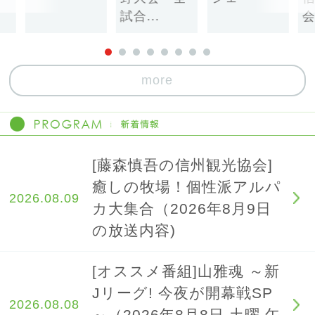
試合...
会 
more
[藤森慎吾の信州観光協会]
癒しの牧場！個性派アルパ
2026.08.09
カ大集合（2026年8月9日
の放送内容)
[オススメ番組]山雅魂 ～新
Jリーグ! 今夜が開幕戦SP
2026.08.08