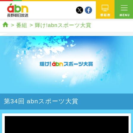
twitter
facebook
abn 長野朝日放送
番組
番組
輝け!abnスポーツ大賞
ホーム
第34回 abnスポーツ大賞