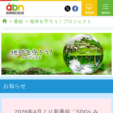
twitter
facebook
abn 長野朝日放送
番組
番組
地球を守ろう！プロジェクト
ホーム
お知らせ
2026年4月より新番組「SDGs み