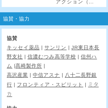
アクション（...
協賛・協力
協賛
キッセイ薬品
|
サンリン
|
JR東日本長
野支社
|
信濃むつみ高等学校
|
信州ハ
ム
|
髙﨑製作所
|
高沢産業
|
中信アスナ
|
八十二長野銀
ミタ
行
|
フロンティア・スピリット
|
カ