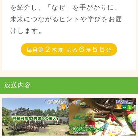
を紹介し、「なぜ」を手がかりに、
未来につながるヒントや学びをお届
けします。
２
６
５５
毎月第
木曜 よる
時
分
放送内容