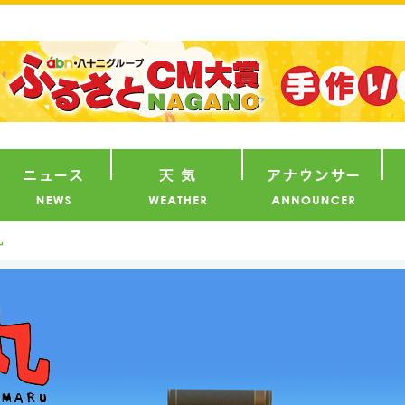
番組
ニュース
天気
ア
丸