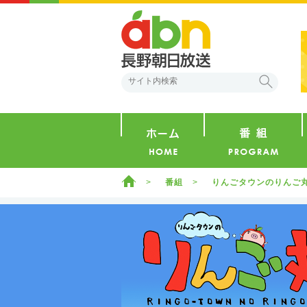
abn 長野朝日放送
検索
ホーム
ホーム
番組
りんごタウンのりんご