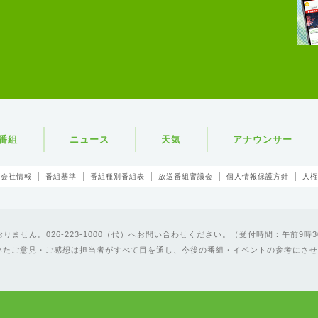
番組
ニュース
天気
アナウンサー
会社情報
番組基準
番組種別番組表
放送番組審議会
個人情報保護方針
人権
ません。026-223-1000（代）へお問い合わせください。（受付時間：午前9時3
いたご意見・ご感想は担当者がすべて目を通し、今後の番組・イベントの参考にさせ