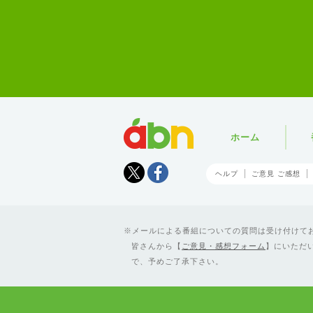
abn
ホーム
Tweet
facebook
ヘルプ
ご意見 ご感想
メールによる番組についての質問は受け付けており
皆さんから【
ご意見・感想フォーム
】にいただ
で、予めご了承下さい。