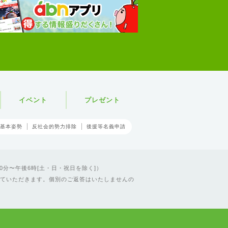
イベント
プレゼント
基本姿勢
反社会的勢力排除
後援等名義申請
0分〜午後6時[土・日・祝日を除く]）
ていただきます。個別のご返答はいたしませんの