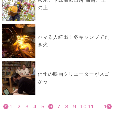
松尾アトム前派出所 前略、土
の上...
ハマる人続出！冬キャンプでた
き火...
信州の映画クリエーターがスゴ
かっ...
<
>
1
2
3
4
5
6
7
8
9
10
11
…
19