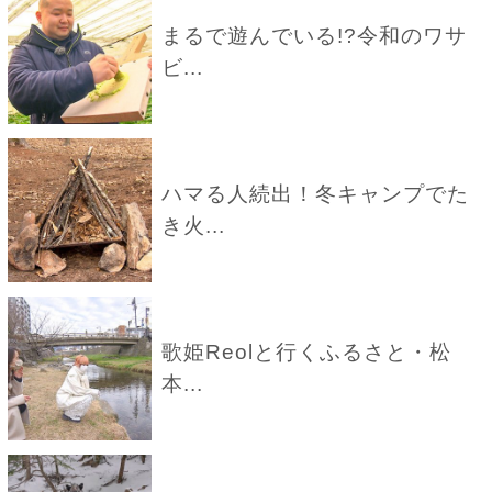
まるで遊んでいる!?令和のワサ
ビ...
ハマる人続出！冬キャンプでた
き火...
歌姫Reolと行くふるさと・松
本...