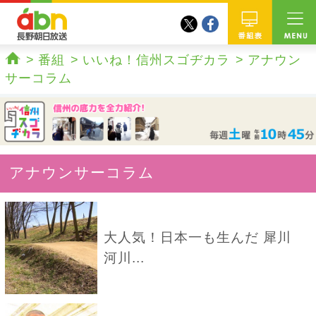
twitter
facebook
abn 長野朝日放送
番組
番組
いいね！信州スゴヂカラ
アナウン
ホーム
サーコラム
アナウンサーコラム
大人気！日本一も生んだ 犀川
河川...