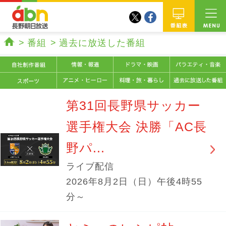
twitter
facebook
abn 長野朝日放送
番組
番組
過去に放送した番組
ホーム
情報・報道
ドラマ・
自社制作番組
アニメ・ヒーロー
料理・旅・
スポーツ
第31回長野県サッカー
選手権大会 決勝「AC長
野パ...
ライブ配信
2026年8月2日（日）午後4時55
分～