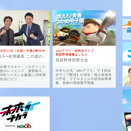
6年8月11日（火祝）午後2時50分
abnアプリ：全試合ライブ
高校野球情報はこちら
渡部暁斗×松岡修造 この道の その先へ
高校野球長野大会
出身でスキー・ノルディック
今年も公式「abnアプリ」で【全試
技のレジェンド、渡部暁斗。
合ライブ配信】が決定！地上波放送
5-26年シーズンを最後に20年間
の予定、リアルタイムの試合結果速
生活にピリ...
報、各校の登録選手情報...