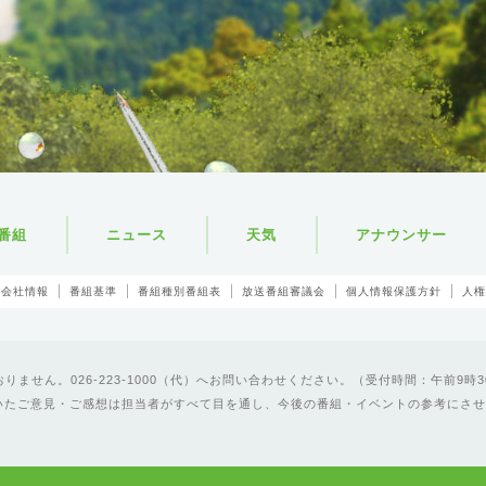
番組
ニュース
天気
アナウンサー
会社情報
番組基準
番組種別番組表
放送番組審議会
個人情報保護方針
人権
ません。026-223-1000（代）へお問い合わせください。（受付時間：午前9時3
いたご意見・ご感想は担当者がすべて目を通し、今後の番組・イベントの参考にさせ