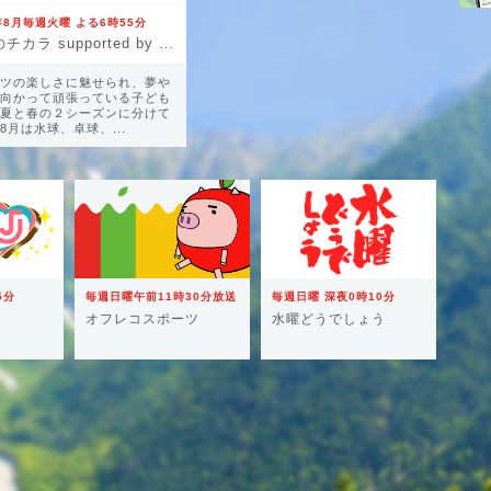
年8月毎週火曜 よる6時55分
未来のチカラ supported by HOKTO
ツの楽しさに魅せられ、夢や
向かって頑張っている子ども
夏と春の２シーズンに分けて
8月は水球、卓球、...
5分
毎週日曜午前11時30分放送
毎週日曜 深夜0時10分
オフレコスポーツ
水曜どうでしょう