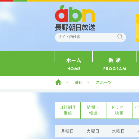
abn 長野朝日放送
検索
ホーム
ホーム
番組
スポーツ
自社制作
情報・
ドラマ・
バ
番組
報道
映画
月曜日
火曜日
水曜日