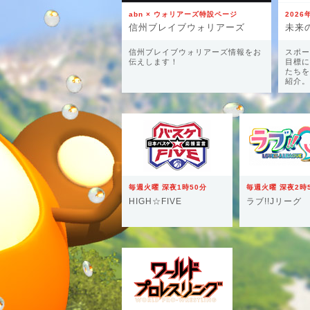
abn × ウォリアーズ特設ページ
2026
信州ブレイブウォリアーズ
信州ブレイブウォリアーズ情報をお
スポー
伝えします！
目標に
たちを
紹介。
毎週火曜 深夜1時50分
毎週火曜 深夜2時
HIGH☆FIVE
ラブ!!Jリーグ