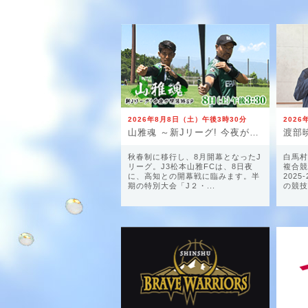
2026年8月8日（土）午後3時30分
202
山雅魂 ～新Jリーグ! 今夜が開幕戦SP～
秋春制に移行し、8月開幕となったJ
白馬村
リーグ。J3松本山雅FCは、8日夜
複合競
に、高知との開幕戦に臨みます。半
202
期の特別大会「J２・...
の競技