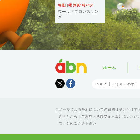
毎週日曜 深夜1時20分
ワールドプロレスリン
グ
abn
ホーム
Tweet
facebook
ヘルプ
ご意見 ご感想
メールによる番組についての質問は受け付けており
皆さんから【
ご意見・感想フォーム
】にいただ
で、予めご了承下さい。