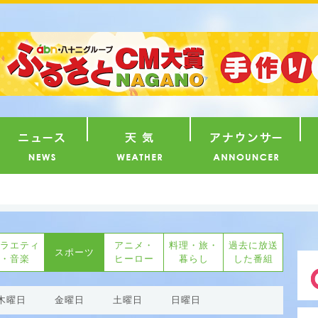
番組
ニュース
天気
ア
ラエティ
アニメ・
料理・旅・
過去に放送
スポーツ
・音楽
ヒーロー
暮らし
した番組
木曜日
金曜日
土曜日
日曜日