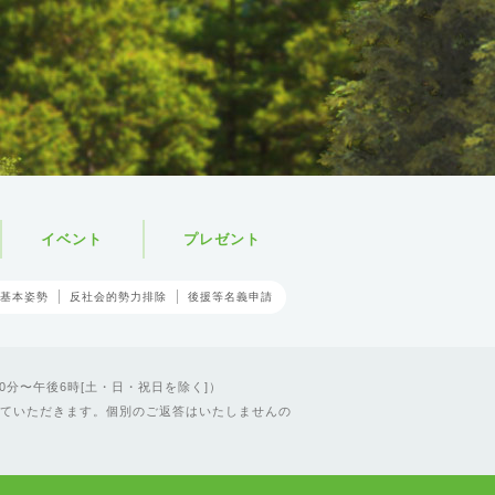
イベント
プレゼント
基本姿勢
反社会的勢力排除
後援等名義申請
0分〜午後6時[土・日・祝日を除く]）
ていただきます。個別のご返答はいたしませんの