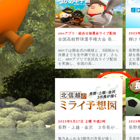
abnアプリ・組合せ抽選会ライブ配信
2023
全国高校野球選手権大会 長...
輝け！
abnでは開会式の模様と、3回戦から
長野県
決勝までを生中継で伝えます。さら
績を残
に、abnアプリで全試合ライブ配信
えた選
を実施し、全国の高...
貢献し
2023年5月27日 土曜 午後2時
2023
長野・上越・金沢 ３市長が...
魅力あふれる3都市の市長が描く、
天皇杯