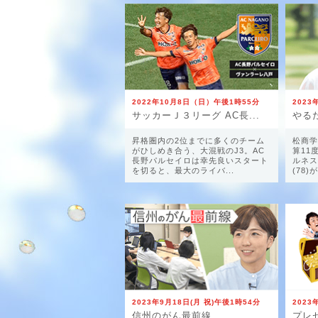
2022年10月8日（日）午後1時55分
202
サッカーＪ３リーグ AC長...
やるだ
昇格圏内の2位までに多くのチーム
松商学
がひしめき合う、大混戦のJ3。AC
算11
長野パルセイロは幸先良いスタート
ルネス
を切ると、最大のライバ...
(78)
2023年9月18日(月 祝)午後1時54分
2023
信州のがん最前線