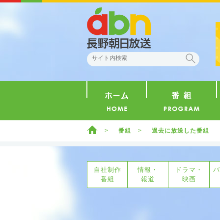
abn 長野朝日放送
検索
ホーム
ホーム
番組
過去に放送した番組
自社制作
情報・
ドラマ・
バ
番組
報道
映画