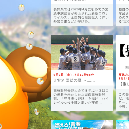
長野県では2020年4月に初めての緊
独自の
急事態宣言が発出された新型コロナ
摩呂さ
ウイルス。全国的な感染拡大に伴い
めのス
外出自粛などが呼び掛...
る“宝
9月2日（土）ひる12時55分
夏休み
8月14
UNity 団結の夏 ～上...
高校野球長野大会で８年ぶり３回目
この芸
の優勝を果たした上田西高校野球
だ。地
部。「守り勝つ野球」を掲げ、ハイ
ロー。
レベルな投手陣と磨いた守備...
小町」