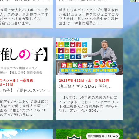
表現で大人気のリポーター彦
望月リソルゴルフクラブで開催され
ん。この夏、東北信でおすす
た第14回ａｂｎ佐久市ジュニアゴル
ポットへ！夏が楽しくな
フ大会は、県内外の小学生から高校
石箱”と出会います。
生まで、88名の選手が...
スペシャル！一挙放送
2023年8月12日（土）ひる12時
日～16日
池上彰と学ぶSDGs 開講...
【推しの子】（夏休みスペシ...
「１0年後、50年後の未来のために
能界せかいにおいて嘘は武器
イマできることは？」ジャーナリス
方都市で働く産婦人科医・ゴ
ト池上彰さんが長野県内の中学校を
ある日”推し”のアイドル「B
訪れ、若い世代とSDG...
のアイが彼の前に...