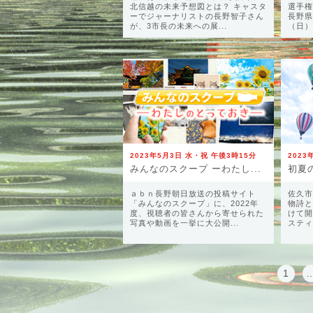
北信越の未来予想図とは？ キャスタ
選手権
ーでジャーナリストの長野智子さん
長野県
が、3市長の未来への展...
（日）
2023年5月3日 水・祝 午後3時15分
2023
みんなのスクープ ーわたし...
ａｂｎ長野朝日放送の投稿サイト
佐久市
「みんなのスクープ」に、2022年
物詩と
度、視聴者の皆さんから寄せられた
けて開
写真や動画を一挙に大公開...
スティ
1