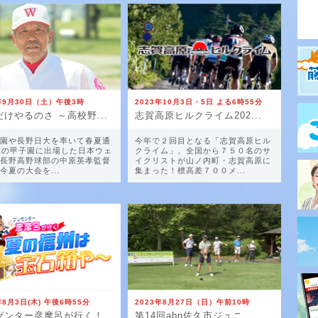
3年9月30日（土）午後3時
2023年10月3日・5日 よる6時55分
けやるのさ ～高校野...
志賀高原ヒルクライム202...
園や長野日大を率いて春夏通
今年で２回目となる「志賀高原ヒル
度の甲子園に出場した日本ウェ
クライム」。全国から７５０名のサ
長野高野球部の中原英孝監督
イクリストが山ノ内町・志賀高原に
が今夏の大会を...
集まった！標高差７００メ...
年8月3日(木) 午後6時55分
2023年8月27日（日）午前10時
プレゼンター彦摩呂が行く！...
第14回abn佐久市ジュニ...