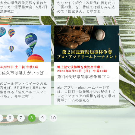
大会の県代表決定戦を兼ねた
かりやすく紹介！次世代に伝えたい
サッカー選手権大会！5月7日
「国の宝」を、番組では親しみを込
決勝戦は...
めて「国宝さん」と呼びま...
年4月29日 土・祝 午後1時
地上波で決勝戦を実況生中継！
2023年3月26日（日） 午前10時
初夏の佐久市は魅力がいっぱ...
第2回長野県知事杯争奪プロ...
のゴールデン・ウイークの風
abnアプリ・abnホームページで
言えば、5月3日から5日にか
は、１回戦・決勝戦をLive配信！プ
催される「佐久バルーンフェ
ロとアマチュアの垣根を越えて県内
バル」。今年は昨...
野球チームの頂点を...
…
6
7
8
9
10