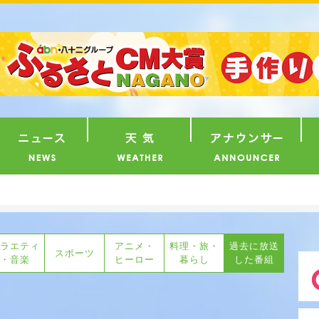
番組
ニュース
天気
ア
ラエティ
アニメ・
料理・旅・
過去に放送
スポーツ
・音楽
ヒーロー
暮らし
した番組