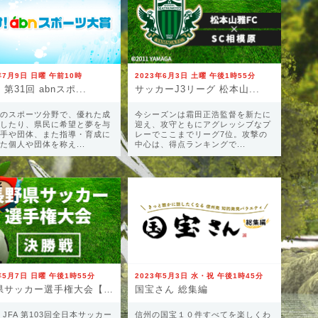
年7月9日 日曜 午前10時
2023年6月3日 土曜 午後1時55分
第31回 abnスポ...
サッカーJ3リーグ 松本山...
のスポーツ分野で、優れた成
今シーズンは霜田正浩監督を新たに
したり、県民に希望と夢を与
迎え、攻守ともにアグレッシブなプ
手や団体、また指導・育成に
レーでここまでリーグ7位。攻撃の
た個人や団体を称え...
中心は、得点ランキングで...
年5月7日 日曜 午後1時55分
2023年5月3日 水・祝 午後1時45分
長野県サッカー選手権大会【...
国宝さん 総集編
 JFA 第103回全日本サッカー
信州の国宝１０件すべてを楽しくわ