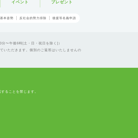
イベント
プレゼント
基本姿勢
反社会的勢力排除
後援等名義申請
0分〜午後6時[土・日・祝日を除く]）
ていただきます。個別のご返答はいたしませんの
載することを禁じます。