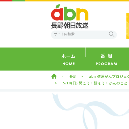
abn 長野朝日放送
検索
ホーム
ホーム
番組
abn 信州がんプロジ
5/10(日) 聞こう！話そう！がんのこ