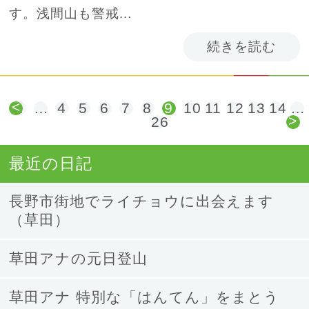
す。浅間山も警戒...
続きを読む
<
1
…
4
5
6
7
8
9
10
11
12
13
14
…
>
26
最近の日記
長野市街地でライチョウに出会えます
（草田）
草田アナの元日登山
草田アナ 特別な「はんてん」をまとう