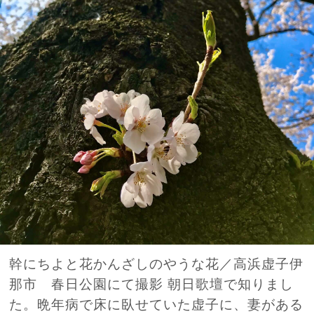
幹にちよと花かんざしのやうな花／高浜虚子伊
那市 春日公園にて撮影 朝日歌壇で知りまし
た。晩年病で床に臥せていた虚子に、妻がある