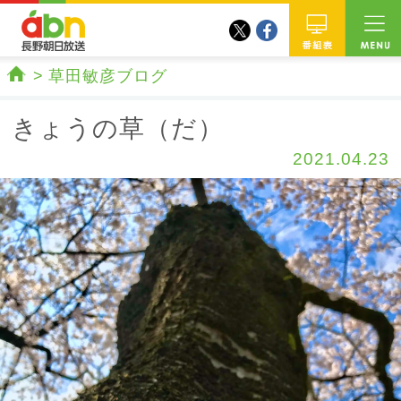
twitter
facebook
abn 長野朝日放送
番組
草田敏彦ブログ
ホーム
きょうの草（だ）
2021.04.23