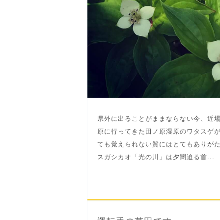
県外に出ることがままならない今、近場
原に行ってきた田ノ原湿原のワタスゲ
ても覚えられない質にはとてもありが
スガシカオ「光の川」は夕闇迫る首...