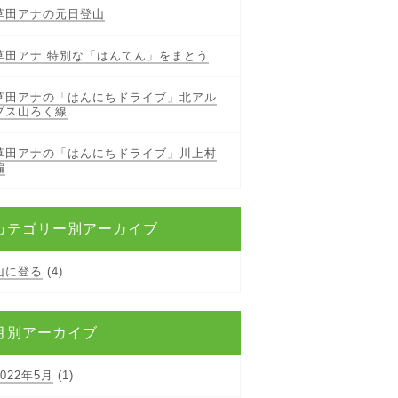
草田アナの元日登山
草田アナ 特別な「はんてん」をまとう
草田アナの「はんにちドライブ」北アル
プス山ろく線
草田アナの「はんにちドライブ」川上村
編
カテゴリー別アーカイブ
山に登る
(4)
月別アーカイブ
2022年5月
(1)