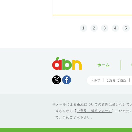
1
2
3
4
5
abn
ホーム
Tweet
facebook
ヘルプ
ご意見 ご感想
メールによる番組についての質問は受け付けており
皆さんから【
ご意見・感想フォーム
】にいただ
で、予めご了承下さい。