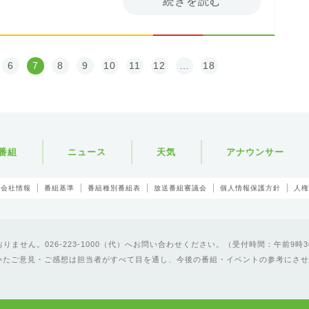
続きを読む
6
7
8
9
10
11
12
…
18
番組
ニュース
天気
アナウンサー
会社情報
番組基準
番組種別番組表
放送番組審議会
個人情報保護方針
人権
ません。026-223-1000（代）へお問い合わせください。（受付時間：午前9時3
いたご意見・ご感想は担当者がすべて目を通し、今後の番組・イベントの参考にさせ