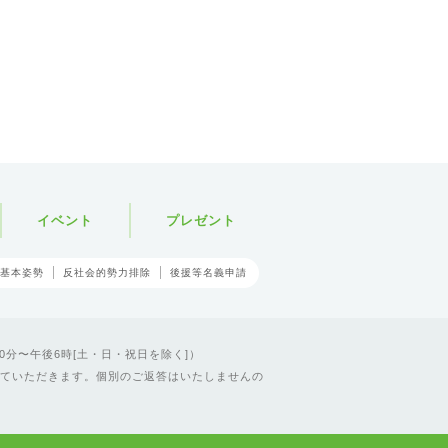
イベント
プレゼント
基本姿勢
反社会的勢力排除
後援等名義申請
0分〜午後6時[土・日・祝日を除く]）
ていただきます。個別のご返答はいたしませんの