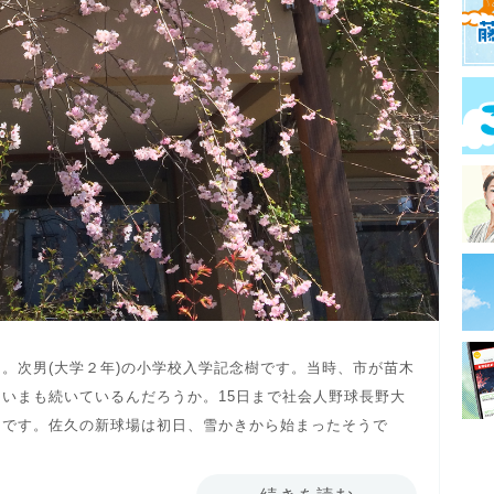
。次男(大学２年)の小学校入学記念樹です。当時、市が苗木
いまも続いているんだろうか。15日まで社会人野球長野大
タです。佐久の新球場は初日、雪かきから始まったそうで