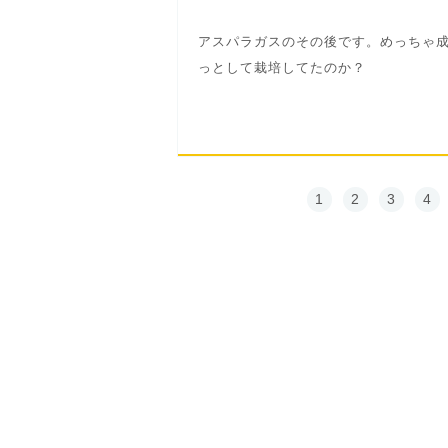
アスパラガスのその後です。めっちゃ
っとして栽培してたのか？
1
2
3
4