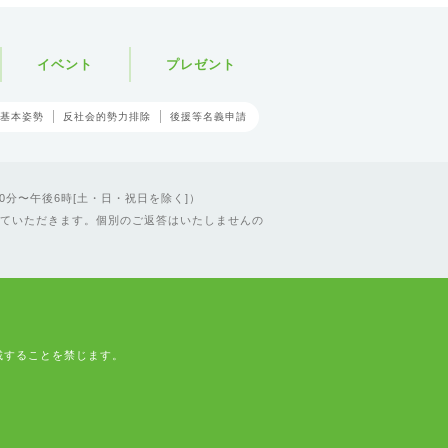
イベント
プレゼント
基本姿勢
反社会的勢力排除
後援等名義申請
0分〜午後6時[土・日・祝日を除く]）
ていただきます。個別のご返答はいたしませんの
載することを禁じます。