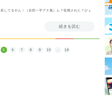
成長してるやん！（吉田一平アナ風）ん？収穫された？ひょ
続きを読む
5
6
7
8
9
10
…
18