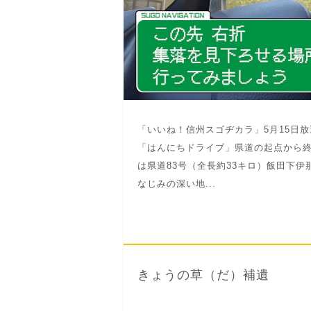
「いいね！信州スゴヂカラ」5月15日
「はんにちドライブ」県道の起点から終
は県道83号（全長約33キロ）飯田下
なじみの深い地...
きょうの草（だ）補遺