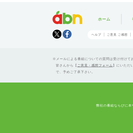
abn
ホーム
Tweet
facebook
ヘルプ
ご意見 ご感想
メールによる番組についての質問は受け付けており
皆さんから【
ご意見・感想フォーム
】にいただ
で、予めご了承下さい。
弊社の番組ならびに本