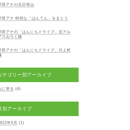
草田アナの元日登山
草田アナ 特別な「はんてん」をまとう
草田アナの「はんにちドライブ」北アル
プス山ろく線
草田アナの「はんにちドライブ」川上村
編
カテゴリー別アーカイブ
山に登る
(4)
月別アーカイブ
2022年5月
(1)