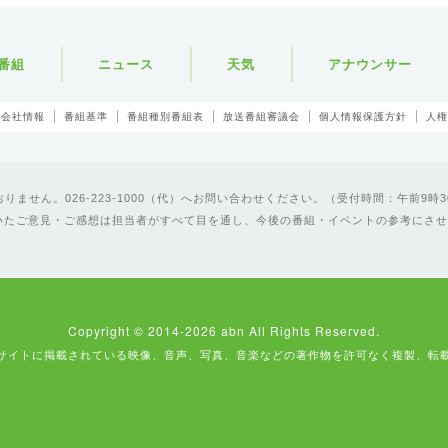
番組
ニュース
天気
アナウンサー
会社情報
番組基準
番組種別番組表
放送番組審議会
個人情報保護方針
人権
ません。026-223-1000（代）へお問い合わせください。（受付時間：午前9時3
いたご意見・ご感想は担当者がすべて目を通し、今後の番組・イベントの参考にさせ
Copyright © 2014-2026 abn All Rights Reserved.
サイトに掲載されている映像、音声、写真、音楽などの著作物を許可なく複製、転