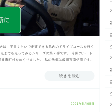
放送は、半日くらいで走破できる県内のドライブコースを行く
点までを走ってみるシリーズの第７弾です。 今回のルート
伊那５市町村をめぐりました。 私の故郷は飯田市南信濃です。
続きを読む
2021年5月05日