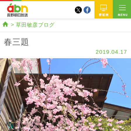
twitter
facebook
abn 長野朝日放送
番組
草田敏彦ブログ
ホーム
春三題
2019.04.17