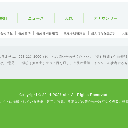
番組
ニュース
天気
アナウンサー
会社情報
番組基準
番組種別番組表
放送番組審議会
個人情報保護方針
人権
ません。026-223-1000（代）へお問い合わせください。（受付時間：午前9時3
いたご意見・ご感想は担当者がすべて目を通し、今後の番組・イベントの参考にさせ
Copyright © 2014-2026 abn All Rights Reserved.
サイトに掲載されている映像、音声、写真、音楽などの著作物を許可なく複製、転