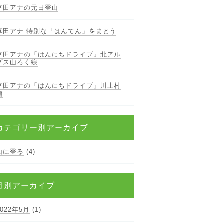
草田アナの元日登山
草田アナ 特別な「はんてん」をまとう
草田アナの「はんにちドライブ」北アル
プス山ろく線
草田アナの「はんにちドライブ」川上村
編
カテゴリー別アーカイブ
山に登る
(4)
月別アーカイブ
2022年5月
(1)