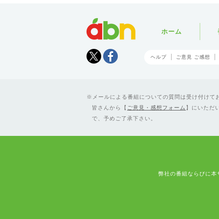
abn
ホーム
Tweet
facebook
ヘルプ
ご意見 ご感想
メールによる番組についての質問は受け付けており
皆さんから【
ご意見・感想フォーム
】にいただ
で、予めご了承下さい。
弊社の番組ならびに本