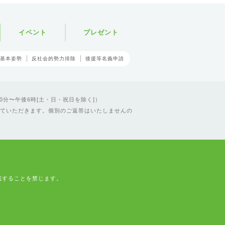
イベント
プレゼント
基本姿勢
反社会的勢力排除
後援等名義申請
0分〜午後6時[土・日・祝日を除く]）
ていただきます。個別のご返答はいたしませんの
載することを禁じます。