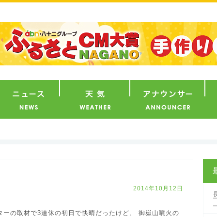
番組
ニュース
天気
ア
2014年10月12日
ターの取材で3連休の初日で快晴だったけど、 御嶽山噴火の