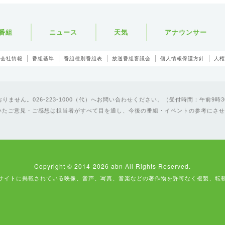
番組
ニュース
天気
アナウンサー
会社情報
番組基準
番組種別番組表
放送番組審議会
個人情報保護方針
人権
ません。026-223-1000（代）へお問い合わせください。（受付時間：午前9時3
いたご意見・ご感想は担当者がすべて目を通し、今後の番組・イベントの参考にさせ
Copyright © 2014-2026 abn All Rights Reserved.
サイトに掲載されている映像、音声、写真、音楽などの著作物を許可なく複製、転