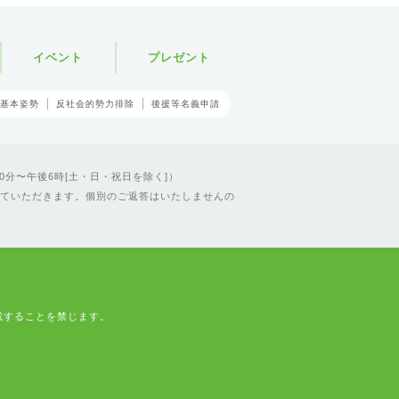
イベント
プレゼント
基本姿勢
反社会的勢力排除
後援等名義申請
0分〜午後6時[土・日・祝日を除く]）
ていただきます。個別のご返答はいたしませんの
載することを禁じます。