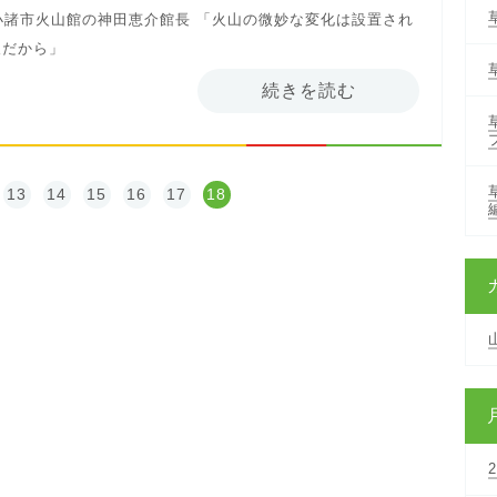
小諸市火山館の神田恵介館長 「火山の微妙な変化は設置され
人だから」
続きを読む
13
14
15
16
17
18