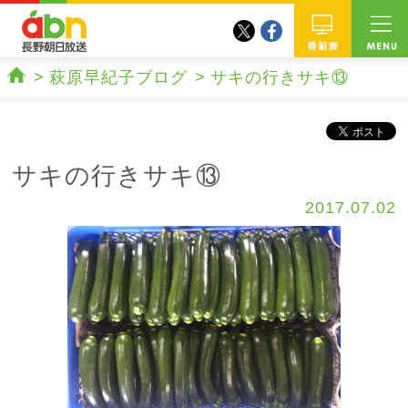
twitter
facebook
abn 長野朝日放送
番組
萩原早紀子ブログ
サキの行きサキ⑬
ホーム
サキの行きサキ⑬
2017.07.02