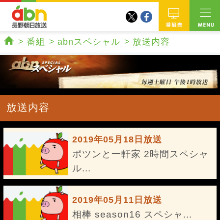
twitter
facebook
abn 長野朝日放送
番組
番組
abnスペシャル
放送内容
ホーム
放送内容
2019年05月18日放送
ポツンと一軒家 2時間スペシャ
ル...
2019年05月11日放送
相棒 season16 スペシャ...