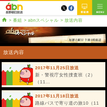
twitter
facebook
abn 長野朝日放送
番組
番組
abnスペシャル
放送内容
ホーム
放送内容
2017年11月25日放送
新・警視庁女性捜査班（2）
（11...
2017年11月18日放送
路線バスで寄り道の旅10（11