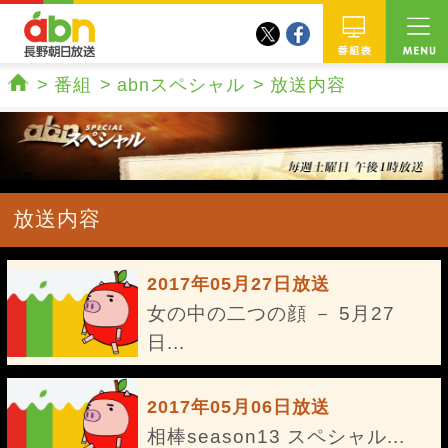
twitter
facebook
abn 長野朝日放送
番組
番組
abnスペシャル
放送内容
ホーム
放送内容
2017年05月27日放送
女の中の二つの顔 － 5月27
日...
2017年05月06日放送
相棒season13 スペシャル...