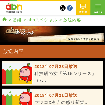
twitter
facebook
abn 長野朝日放送
番組
番組
abnスペシャル
放送内容
ホーム
放送内容
2018年07月28日放送
科捜研の女「第15シリーズ」
（7...
2018年07月21日放送
マツコ&有吉の怒り新党...