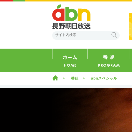
abn 長野朝日放送
検索
ホーム
ホーム
番組
abnスペシャル