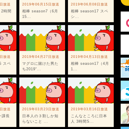
0日放送
2019年06月15日放送
2019年06月08日放送
1 2時間
相棒 season7（6月
相棒 season17 スペ
15...
シ...
1日放送
2019年04月27日放送
2019年04月13日放送
16 スペ
マグロに賭けた男た
相棒 season17（4月
ち2019“...
1...
0日放送
2019年03月23日放送
2019年03月16日放送
一課長
日本人の３割しか知
こんなところに日本
らないこと ...
人 3時間S...