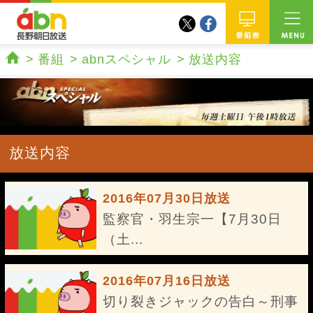
twitter
facebook
abn 長野朝日放送
番組
番組
abnスペシャル
放送内容
ホーム
放送内容
2016年07月30日放送
監察官・羽生宗一【7月30日
（土...
2016年07月16日放送
切り裂きジャックの告白～刑事