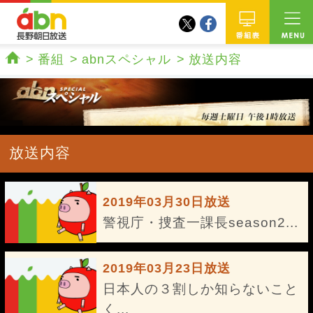
twitter
facebook
abn 長野朝日放送
番組
番組
abnスペシャル
放送内容
ホーム
放送内容
2019年03月30日放送
警視庁・捜査一課長season2...
2019年03月23日放送
日本人の３割しか知らないこと
く...