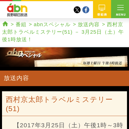
twitter
facebook
abn 長野朝日放送
番組
番組
abnスペシャル
放送内容
西村京
ホーム
太郎トラベルミステリー(51) － 3月25日（土）午
後1時放送！
放送内容
西村京太郎トラベルミステリー
(51)
【2017年3月25日（土）午後1時～3時