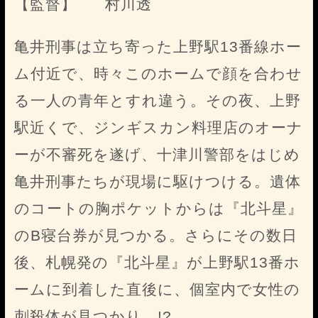
【監督】
村川透
亀井刑事は立ち寄った上野駅13番線ホー
ム付近で、時々このホームで顔を合わせ
る一人の青年とすれ違う。その夜、上野
駅近くで、ジンギスカン料理店のオーナ
ーが不審死を遂げ、十津川警部をはじめ
亀井刑事たちが現場に駆けつける。遺体
のコートの胸ポケットからは『北斗星』
のB寝台券が見つかる。さらにその数日
後、札幌発の『北斗星』が上野駅13番ホ
ームに到着した直後に、個室内で女性の
刺殺体が見つかり…!?