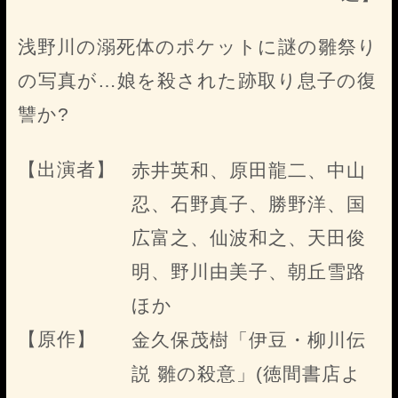
浅野川の溺死体のポケットに謎の雛祭り
の写真が…娘を殺された跡取り息子の復
讐か?
【出演者】
赤井英和、原田龍二、中山
忍、石野真子、勝野洋、国
広富之、仙波和之、天田俊
明、野川由美子、朝丘雪路
ほか
【原作】
金久保茂樹「伊豆・柳川伝
説 雛の殺意」(徳間書店よ