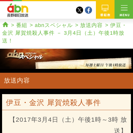
twitter
facebook
abn 長野朝日放送
番組
番組
abnスペシャル
放送内容
伊豆・
ホーム
金沢 犀賀焼殺人事件 － 3月4日（土）午後1時放
送！
放送内容
伊豆・金沢 犀賀焼殺人事件
【2017年3月4日（土）午後1時～3時 放
送】