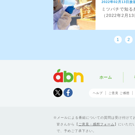
2022年02月13日放
ミツバチで知る
（2022年2月1
1
2
abn
ホーム
Tweet
facebook
ヘルプ
ご意見 ご感想
メールによる番組についての質問は受け付けており
皆さんから【
ご意見・感想フォーム
】にいただ
で、予めご了承下さい。