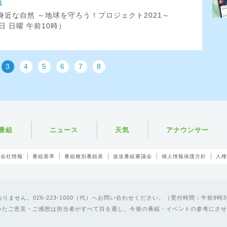
送
身近な自然 ～地球を守ろう！プロジェクト2021～
3日 日曜 午前10時）
3
4
5
6
7
8
番組
ニュース
天気
アナウンサー
会社情報
番組基準
番組種別番組表
放送番組審議会
個人情報保護方針
人権
ません。026-223-1000（代）へお問い合わせください。（受付時間：午前9時3
いたご意見・ご感想は担当者がすべて目を通し、今後の番組・イベントの参考にさせ