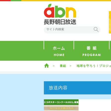
abn 長野朝日放送
検索
ホーム
ホーム
番組
地球を守ろう！プロジ
放送内容