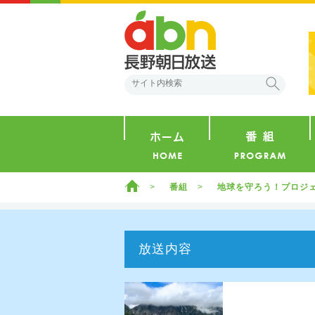
abn 長野朝日放送
検索
ホーム
ホーム
番組
地球を守ろう！プロジ
放送内容