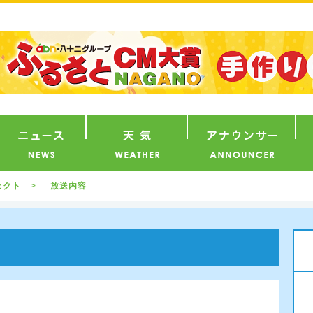
番組
ニュース
天気
ア
ェクト
放送内容