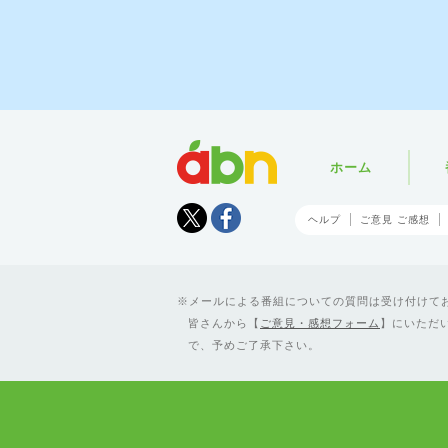
abn
ホーム
Tweet
facebook
ヘルプ
ご意見 ご感想
メールによる番組についての質問は受け付けており
皆さんから【
ご意見・感想フォーム
】にいただ
で、予めご了承下さい。