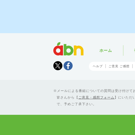
abn
ホーム
Tweet
facebook
ヘルプ
ご意見 ご感想
メールによる番組についての質問は受け付けており
皆さんから【
ご意見・感想フォーム
】にいただ
で、予めご了承下さい。