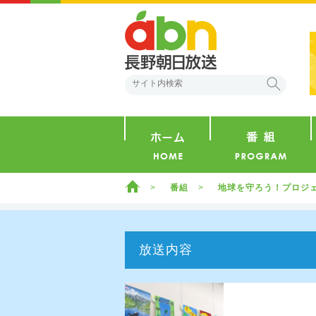
abn 長野朝日放送
検索
ホーム
ホーム
番組
地球を守ろう！プロジ
放送内容