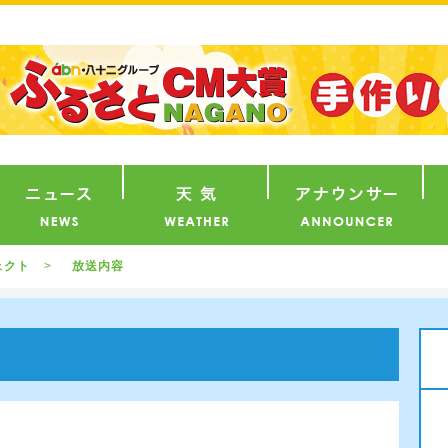
番組
ニュース
天気
ア
ェクト
放送内容