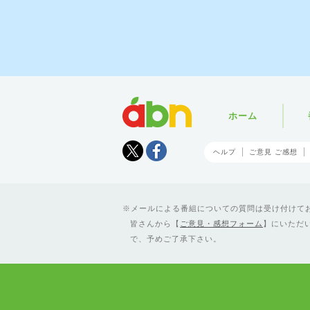
abn
ホーム
Tweet
facebook
ヘルプ
ご意見 ご感想
メールによる番組についての質問は受け付けており
皆さんから【
ご意見・感想フォーム
】にいただ
で、予めご了承下さい。