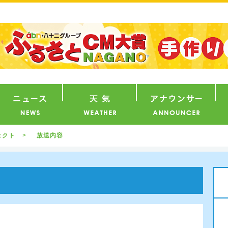
番組
ニュース
天気
ア
ェクト
放送内容