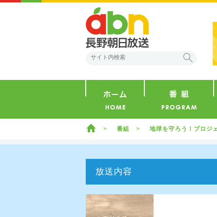
abn 長野朝日放送
検索
ホーム
ホーム
番組
地球を守ろう！プロジ
放送内容