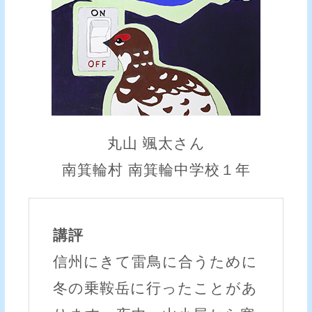
丸山 颯太さん
南箕輪村 南箕輪中学校１年
講評
信州にきて雷鳥に合うために
冬の乗鞍岳に行ったことがあ