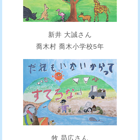
新井 大誠さん
喬木村 喬木小学校5年
牧 昴広さん