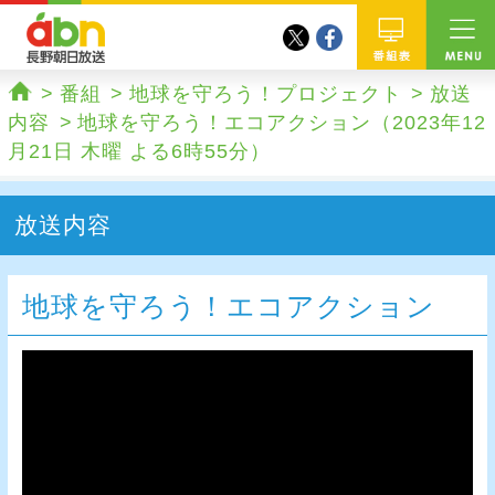
twitter
facebook
abn 長野朝日放送
番組
番組
地球を守ろう！プロジェクト
放送
ホーム
内容
地球を守ろう！エコアクション（2023年12
月21日 木曜 よる6時55分）
放送内容
地球を守ろう！エコアクション