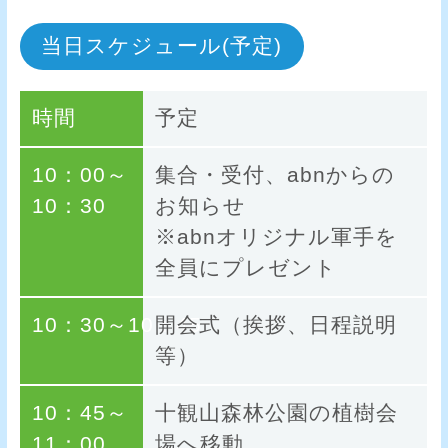
当日スケジュール(予定)
時間
予定
10：00～
集合・受付、abnからの
10：30
お知らせ
※abnオリジナル軍手を
全員にプレゼント
10：30～10：45
開会式（挨拶、日程説明
等）
10：45～
十観山森林公園の植樹会
11：00
場へ移動