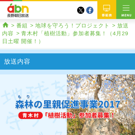
twitter
facebook
abn 長野朝日放送
番組
番組
地球を守ろう！プロジェクト
放送
ホーム
内容
青木村「植樹活動」参加者募集！（4月29
日土曜 開催！）
放送内容