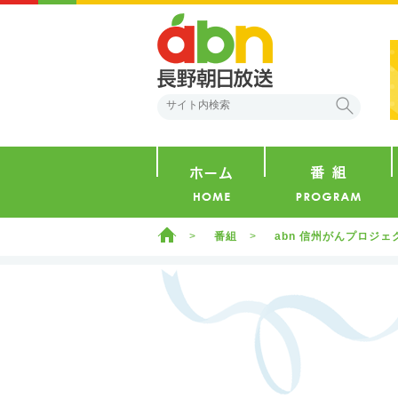
abn 長野朝日放送
検索
ホーム
ホーム
番組
abn 信州がんプロジ