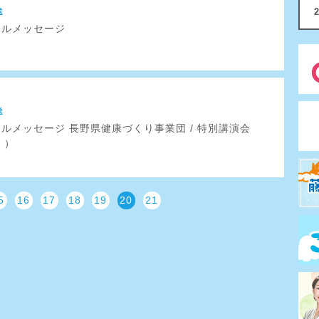
送
フルメッセージ
送
フルメッセージ 長野県健康づくり事業団 / 特別講演会
！）
5
16
17
18
19
20
21