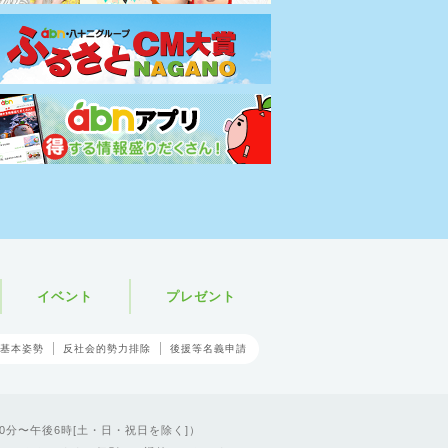
イベント
プレゼント
基本姿勢
反社会的勢力排除
後援等名義申請
0分〜午後6時[土・日・祝日を除く]）