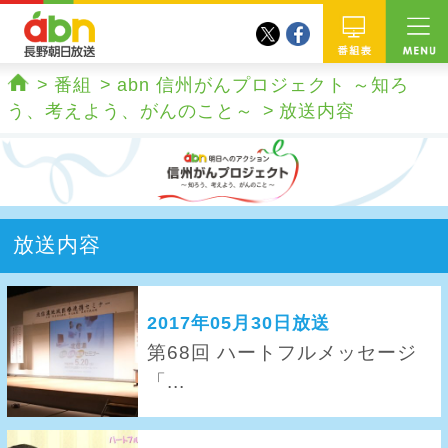
twitter
facebook
abn 長野朝日放送
番組
番組
abn 信州がんプロジェクト ～知ろ
ホーム
う、考えよう、がんのこと～
放送内容
放送内容
2017年05月30日放送
第68回 ハートフルメッセージ
「...