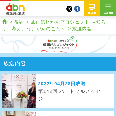
twitter
facebook
abn 長野朝日放送
番組
番組
abn 信州がんプロジェクト ～知ろ
ホーム
う、考えよう、がんのこと～
放送内容
放送内容
2022年04月28日放送
第142回 ハートフルメッセー
ジ...