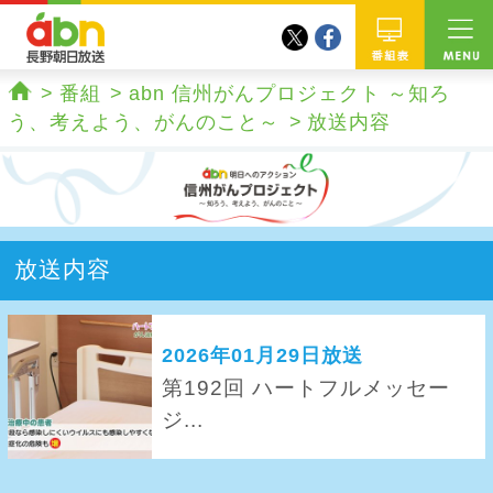
twitter
facebook
abn 長野朝日放送
番組
番組
abn 信州がんプロジェクト ～知ろ
ホーム
う、考えよう、がんのこと～
放送内容
放送内容
2026年01月29日放送
第192回 ハートフルメッセー
ジ...