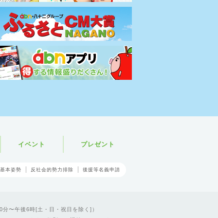
イベント
プレゼント
基本姿勢
反社会的勢力排除
後援等名義申請
0分〜午後6時[土・日・祝日を除く]）