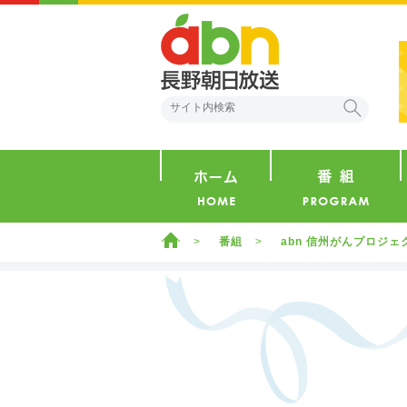
abn 長野朝日放送
検索
ホーム
ホーム
番組
abn 信州がんプロジ