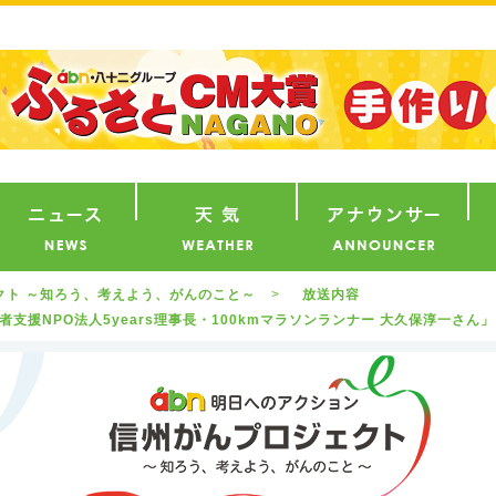
番組
ニュース
天気
ア
ェクト ～知ろう、考えよう、がんのこと～
放送内容
支援NPO法人5years理事長・100kmマラソンランナー 大久保淳一さん」