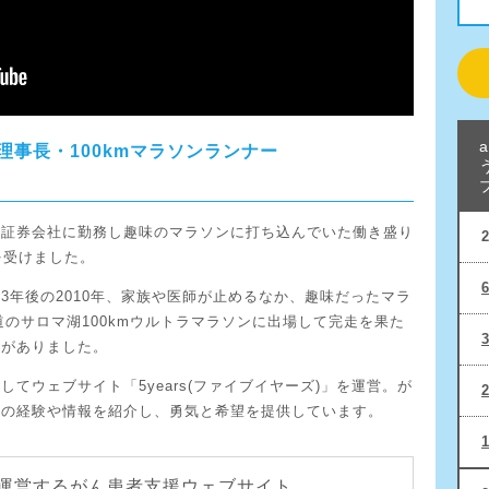
s理事長・100kmマラソンランナー
系証券会社に勤務し趣味のマラソンに打ち込んでいた働き盛り
を受けました。
3年後の2010年、家族や医師が止めるなか、趣味だったマラ
道のサロマ湖100kmウルトラマラソンに出場して完走を果た
いがありました。
てウェブサイト「5years(ファイブイヤーズ)」を運営。が
ちの経験や情報を紹介し、勇気と希望を提供しています。
運営するがん患者支援ウェブサイト