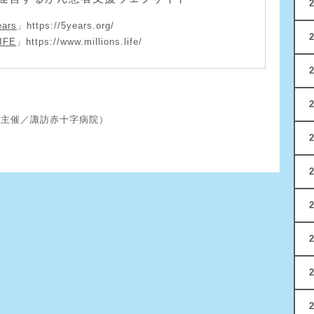
ears
」https://5years.org/
LIFE
」https://www.millions.life/
（主催／諏訪赤十字病院）