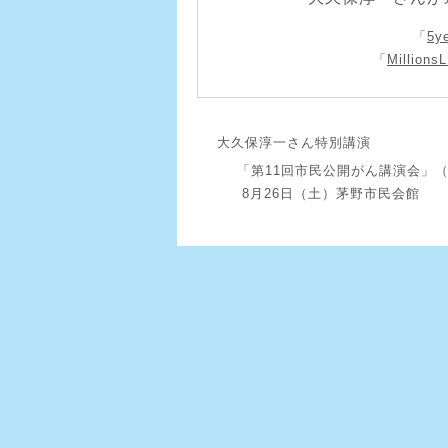
「
5y
「
Millions
大久保淳一さん特別講演
「第11回市民公開がん講演会」
8月26日（土）茅野市民会館