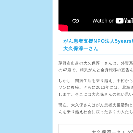
がん患者支援NPO法人5year
大久保淳一さん
茅野市出身の大久保淳一さんは、外資
の42歳で、精巣がんと全身転移の宣告
しかし、闘病生活を乗り越え、手術から
ソンに復帰。さらに2013年には、北海
します。そこには大久保さんの強い思
現在、大久保さんはがん患者支援活動とし
んを乗り越え社会に戻った多くの人た
大久保淳一さんが