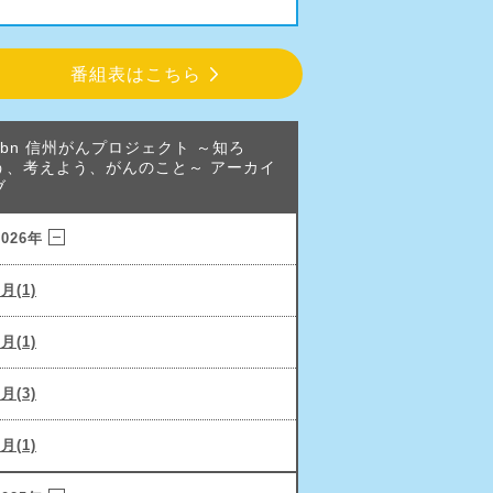
番組表はこちら
abn 信州がんプロジェクト ～知ろ
う、考えよう、がんのこと～ アーカイ
ブ
2026年
6月(1)
3月(1)
2月(3)
1月(1)