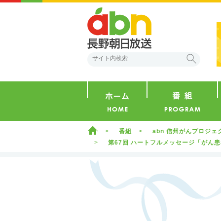
abn 長野朝日放送
検索
ホーム
ホーム
番組
abn 信州がんプロジ
第67回 ハートフルメッセージ「がん患者