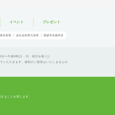
イベント
プレゼント
基本姿勢
反社会的勢力排除
後援等名義申請
0分〜午後6時[土・日・祝日を除く]）
ていただきます。個別のご返答はいたしませんの
載することを禁じます。