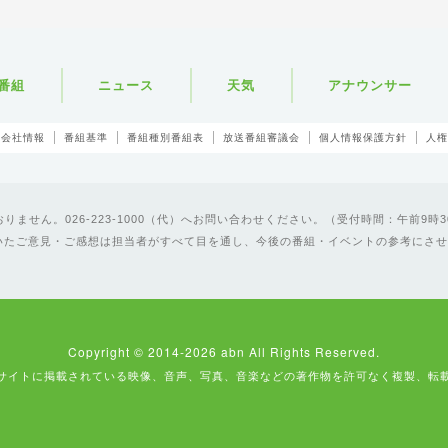
番組
ニュース
天気
アナウンサー
会社情報
番組基準
番組種別番組表
放送番組審議会
個人情報保護方針
人権
ません。026-223-1000（代）へお問い合わせください。（受付時間：午前9時3
いたご意見・ご感想は担当者がすべて目を通し、今後の番組・イベントの参考にさせ
Copyright © 2014-2026 abn All Rights Reserved.
サイトに掲載されている映像、音声、写真、音楽などの著作物を許可なく複製、転