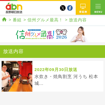
twitter
facebook
abn 長野朝日放送
番組
番組
信州グルメ最高！
放送内容
ホーム
放送内容
2022年09月30日放送
水炊き・焼鳥割烹 河うち 松本
城...